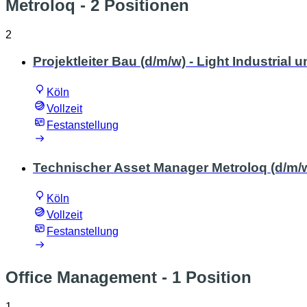
Metroloq
- 2 Positionen
2
Projektleiter Bau (d/m/w) - Light Industria
Köln
Vollzeit
Festanstellung
Technischer Asset Manager Metroloq (d/m/
Köln
Vollzeit
Festanstellung
Office Management
- 1 Position
1