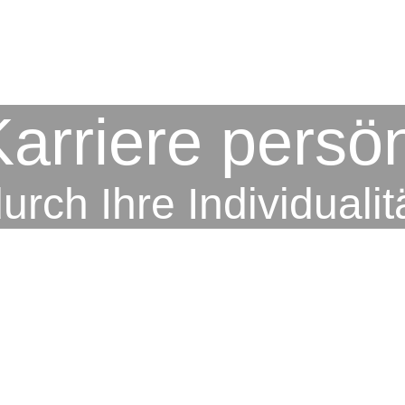
rriere persön
rch Ihre Individualitä