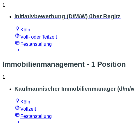
1
Initiativbewerbung (D/M/W) über Regitz
Köln
Voll- oder Teilzeit
Festanstellung
Immobilienmanagement
- 1 Position
1
Kaufmännischer Immobilienmanager (d/m/w
Köln
Vollzeit
Festanstellung